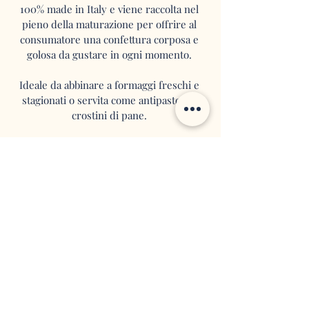
100% made in Italy e viene raccolta nel
pieno della maturazione per offrire al
consumatore una confettura corposa e
golosa da gustare in ogni momento.
Ideale da abbinare a formaggi freschi e
stagionati o servita come antipasto sui
crostini di pane.
Conservare il prodotto in luogo fresco
e asciutto, lontano
da fonti di calore,
dopo l' apertura conservare in
frigorifero e consumare entro 3/4
giorni.
Peso:
200 g
Ingredienti:
Cipolle, zucchero di
canna e limone.